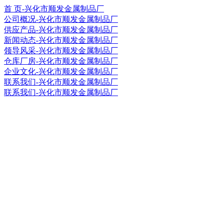
首 页-兴化市顺发金属制品厂
公司概况-兴化市顺发金属制品厂
供应产品-兴化市顺发金属制品厂
新闻动态-兴化市顺发金属制品厂
领导风采-兴化市顺发金属制品厂
仓库厂房-兴化市顺发金属制品厂
企业文化-兴化市顺发金属制品厂
联系我们-兴化市顺发金属制品厂
联系我们-兴化市顺发金属制品厂