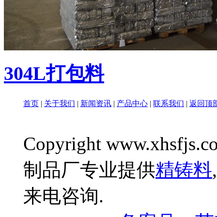
304L打包料
首页
|
关于我们
|
新闻资讯
|
产品中心
|
联系我们
|
返回顶
Copyright www.xhsfjs.c
制品厂专业提供
精铸料
,
来电咨询.